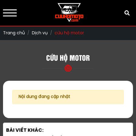
Trang chủ
Dịch vụ
cứu hộ motor
CỨU HỘ MOTOR
Nội dung đang cập nhật
BÀI VIẾT KHÁC: