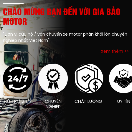
CHÀO MỪNG BẠN ĐẾN VỚI GIA BẢO
MOTOR
"Đơn vị cứu hộ / vận chuyển xe motor phân khối lớn chuyên
nghiệp nhất Việt Nam"
Xem thêm >>
HỖ TRỢ 24/7
CHUYÊN
CHẤT LƯỢNG
UY TÍN
NGHIỆP